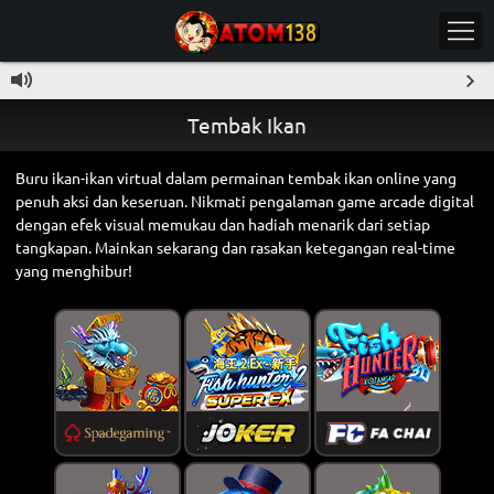
Tembak Ikan
Buru ikan-ikan virtual dalam permainan tembak ikan online yang
penuh aksi dan keseruan. Nikmati pengalaman game arcade digital
dengan efek visual memukau dan hadiah menarik dari setiap
tangkapan. Mainkan sekarang dan rasakan ketegangan real-time
yang menghibur!